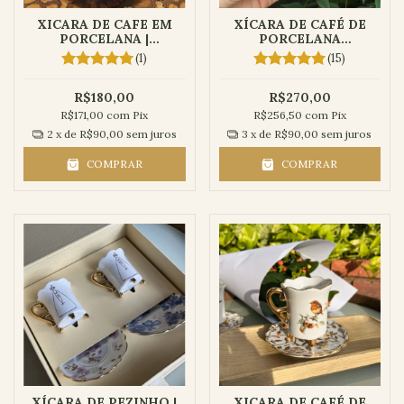
XICARA DE CAFE EM
XÍCARA DE CAFÉ DE
PORCELANA |
PORCELANA
BORBOLETA
PERSONALZADA
(1)
(15)
IMPERIAL
R$180,00
R$270,00
R$171,00
com
Pix
R$256,50
com
Pix
2
x de
R$90,00
sem juros
3
x de
R$90,00
sem juros
COMPRAR
COMPRAR
XÍCARA DE PEZINHO |
XICARA DE CAFÉ DE