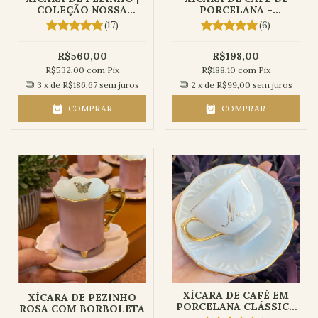
COLEÇÃO NOSSA
PORCELANA –
SENHORA
COLEÇÃO PÁSSARO
(17)
(6)
R$560,00
R$198,00
R$532,00
com
Pix
R$188,10
com
Pix
3
x de
R$186,67
sem juros
2
x de
R$99,00
sem juros
COMPRAR
COMPRAR
XÍCARA DE CAFÉ EM
XÍCARA DE PEZINHO
PORCELANA CLÁSSICA
ROSA COM BORBOLETA