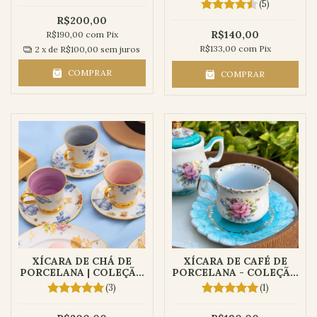
PERSONALIZADA
(5)
R$200,00
R$140,00
R$190,00
com
Pix
R$133,00
com
Pix
2
x de
R$100,00
sem juros
COMPRAR
COMPRAR
XÍCARA DE CHÁ DE
XÍCARA DE CAFÉ DE
PORCELANA | COLEÇÃO
PORCELANA - COLEÇÃO
LILIBETH
TIFANY
(3)
(1)