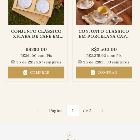
CONJUNTO CLÁSSICO
CONJUNTO CLÁSSICO
XÍCARA DE CAFÉ EM
EM PORCELANA CAFÉ
PORCELANA |
PARA DOIS | COLEÇÃO
BORBOLETA - 2 peças
AURORA - 7 peças
R$380,00
R$2.500,00
R$361,00
com
Pix
R$2.375,00
com
Pix
3
x de
R$126,67
sem juros
3
x de
R$833,33
sem juros
COMPRAR
COMPRAR
Página
de 2