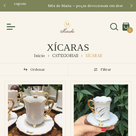
pom
Mês de Maria — peças devocionais em destaque
Cada p
0
XÍCARAS
Início
CATEGORIAS
XÍCARAS
Ordenar
Filtrar