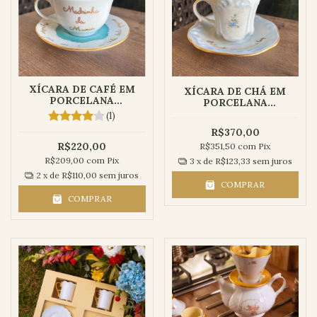
XÍCARA DE CAFÉ EM
XÍCARA DE CHÁ EM
PORCELANA
PORCELANA
PERSONALIZADA –
PERSONALIZADA –
(1)
MADRINHA DE
PRESENTE PARA
R$370,00
BATISMO
MADRINHA DE
R$220,00
R$351,50
com
Pix
BATIZADO
R$209,00
com
Pix
3
x de
R$123,33
sem juros
2
x de
R$110,00
sem juros
COMPRAR
COMPRAR