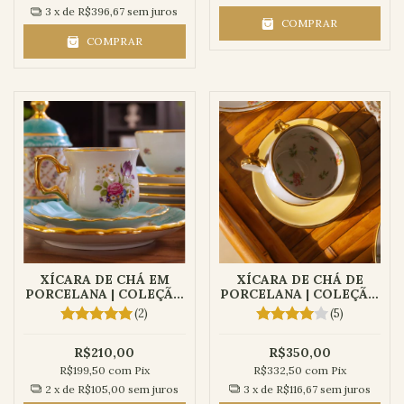
3
x de
R$396,67
sem juros
COMPRAR
COMPRAR
XÍCARA DE CHÁ EM
XÍCARA DE CHÁ DE
PORCELANA | COLEÇÃO
PORCELANA | COLEÇÃO
TIFANY
AURORA
(2)
(5)
R$210,00
R$350,00
R$199,50
com
Pix
R$332,50
com
Pix
2
x de
R$105,00
sem juros
3
x de
R$116,67
sem juros