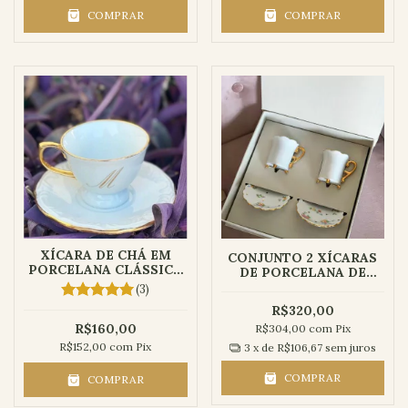
COMPRAR
COMPRAR
XÍCARA DE CHÁ EM
CONJUNTO 2 XÍCARAS
PORCELANA CLÁSSICA
DE PORCELANA DE
PERSONALIZADA COM
CAFÉ COM CAIXA PARA
(3)
INICIAL
PRESENTE | COLEÇÃO
R$320,00
FLORES
R$160,00
R$304,00
com
Pix
R$152,00
com
Pix
3
x de
R$106,67
sem juros
COMPRAR
COMPRAR