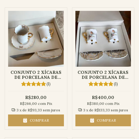
CONJUNTO 2 XÍCARAS
CONJUNTO 2 XÍCARAS
DE PORCELANA DE
DE PORCELANA DE
CAFÉ COM CAIXA PARA
CAFÉ COM CAIXA PARA
(1)
(1)
PRESENTE | COLEÇÃO
PRESENTE | COLEÇÃO
BORBOLETAS
PÁSSAROS
R$280,00
R$400,00
R$266,00
com
Pix
R$380,00
com
Pix
3
x de
R$93,33
sem juros
3
x de
R$133,33
sem juros
COMPRAR
COMPRAR