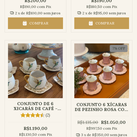
R$200,00
R$190,00
R$190,00
com
Pix
R$180,50
com
Pix
2
x de
R$100,00
sem juros
2
x de
R$95,00
sem juros
COMPRAR
COMPRAR
7
%
OFF
CONJUNTO DE 6
CONJUNTO 6 XÍCARAS
XICARÁS DE CAFÉ –
DE PEZINHO ROSA COM
COLEÇÃO BEIJA FLOR
BORBOLETA
(2)
R$1.135,00
R$1.050,00
R$1.190,00
R$997,50
com
Pix
R$1.130,50
com
Pix
3
x de
R$350,00
sem juros