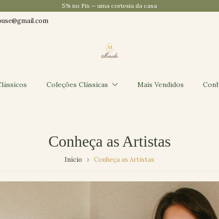
Sua primeira compra com 10% de desconto · cupom BEMVINDO
ouse@gmail.com
lássicos
Coleções Clássicas
Mais Vendidos
Conh
Conheça as Artistas
Início
Conheça as Artistas