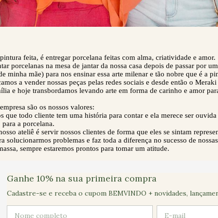
intura feita, é entregar porcelana feitas com alma, criatividade e amor.
r porcelanas na mesa de jantar da nossa casa depois de passar por uma
 minha mãe) para nos ensinar essa arte milenar e tão nobre que é a pi
amos a vender nossas peças pelas redes sociais e desde então o Meraki
ília e hoje transbordamos levando arte em forma de carinho e amor para
empresa são os nossos valores:
s que todo cliente tem uma história para contar e ela merece ser ouvid
 para a porcelana.
 nosso ateliê é servir nossos clientes de forma que eles se sintam repre
ra solucionarmos problemas e faz toda a diferença no sucesso de nossas
ssa, sempre estaremos prontos para tomar um atitude.
Ganhe 10% na sua primeira compra
Cadastre-se e receba o cupom BEMVINDO + novidades, lançamento