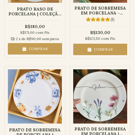
PRATO DE SOBREMESA
PRATO RASO DE
EM PORCELANA -
PORCELANA | COLEÇÃO
COLEÇÃO TIFANY
TIFANY
(1)
R$180,00
R$130,00
R$171,00
com
Pix
R$123,50
com
Pix
2
x de
R$90,00
sem juros
COMPRAR
COMPRAR
PRATO DE SOBREMESA
PRATO DE SOBREMESA
EM PORCELANA |
DE PORCELANA |