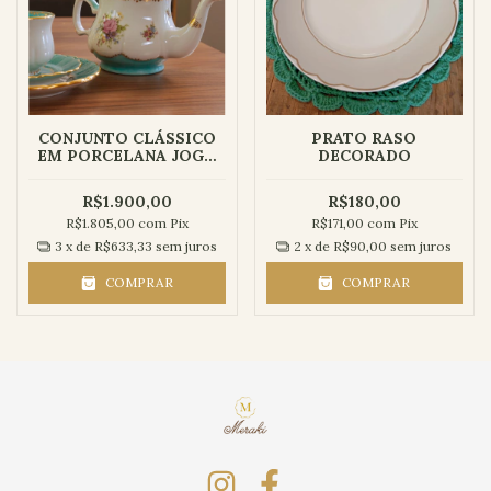
CONJUNTO CLÁSSICO
PRATO RASO
EM PORCELANA JOGO
DECORADO
DE CHÁ | COLEÇÃO
TIFANY - 4 peças
R$1.900,00
R$180,00
R$1.805,00
com
Pix
R$171,00
com
Pix
3
x de
R$633,33
sem juros
2
x de
R$90,00
sem juros
COMPRAR
COMPRAR