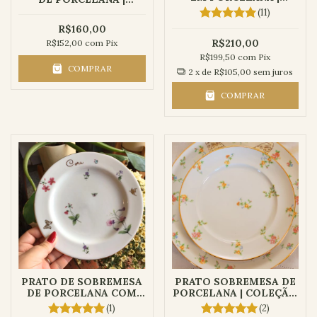
COLEÇÃO FLORES
COLEÇÃO LILIBETH
(11)
R$160,00
R$210,00
R$152,00
com
Pix
R$199,50
com
Pix
COMPRAR
2
x de
R$105,00
sem juros
COMPRAR
PRATO DE SOBREMESA
PRATO SOBREMESA DE
DE PORCELANA COM
PORCELANA | COLEÇÃO
NOME PERSONALIZADO
AURORA
(1)
(2)
- COLEÇÃO DELICADA