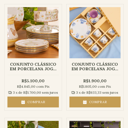
CONJUNTO CLÁSSICO
CONJUNTO CLÁSSICO
EM PORCELANA JOGO
EM PORCELANA JOGO
JANTAR ELEGANTE |
DE CHÁ | COLEÇÃO
COLEÇÃO AURORA - 29
LILIBETH - 12 peças
R$5.100,00
R$1.900,00
peças
R$4.845,00
com
Pix
R$1.805,00
com
Pix
3
x de
R$1.700,00
sem juros
3
x de
R$633,33
sem juros
COMPRAR
COMPRAR