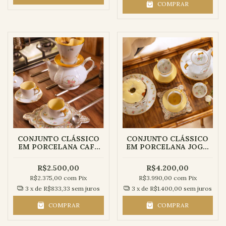
COMPRAR
CONJUNTO CLÁSSICO
CONJUNTO CLÁSSICO
EM PORCELANA CAFÉ
EM PORCELANA JOGO
PARA DOIS | COLEÇÃO
DE CHÁ | COLEÇÃO
AURORA - 7 peças
AURORA - 12 peças
R$2.500,00
R$4.200,00
R$2.375,00
com
Pix
R$3.990,00
com
Pix
3
x de
R$833,33
sem juros
3
x de
R$1.400,00
sem juros
COMPRAR
COMPRAR