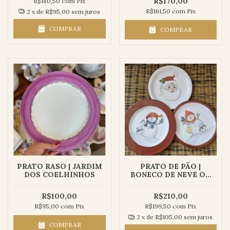
R$170,00
R$180,50
com
Pix
R$161,50
com
Pix
2
x de
R$95,00
sem juros
COMPRAR
COMPRAR
PRATO RASO | JARDIM
PRATO DE PÃO |
DOS COELHINHOS
BONECO DE NEVE OU
PAPAI NOEL
R$100,00
R$210,00
R$95,00
com
Pix
R$199,50
com
Pix
2
x de
R$105,00
sem juros
COMPRAR