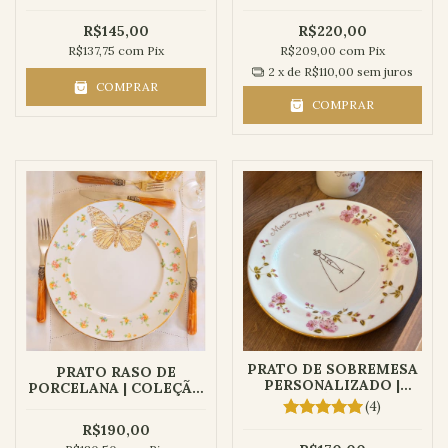
R$145,00
R$220,00
R$137,75
com
Pix
R$209,00
com
Pix
2
x de
R$110,00
sem juros
COMPRAR
COMPRAR
PRATO DE SOBREMESA
PRATO RASO DE
PERSONALIZADO |
PORCELANA | COLEÇÃO
COLEÇÃO NOSSA
AURORA
(4)
SENHORA
R$190,00