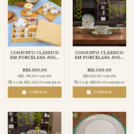
CONJUNTO CLÁSSICO
CONJUNTO CLÁSSICO
EM PORCELANA JOGO
EM PORCELANA JOGO
DE CHÁ COMPLETO |
DE JANTAR | COLEÇÃO
COLEÇÃO LILIBETH -
TIFANY - 12 peças
R$6.100,00
R$1.500,00
16 peças
R$5.795,00
com
Pix
R$1.425,00
com
Pix
3
x de
R$2.033,33
sem juros
3
x de
R$500,00
sem juros
COMPRAR
COMPRAR