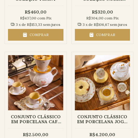
SENHORA
R$460,00
R$320,00
R$437,00
com
Pix
R$304,00
com
Pix
3
x de
R$153,33
sem juros
3
x de
R$106,67
sem juros
COMPRAR
COMPRAR
CONJUNTO CLÁSSICO
CONJUNTO CLÁSSICO
EM PORCELANA CAFÉ
EM PORCELANA JOGO
PARA DOIS | COLEÇÃO
DE CHÁ | COLEÇÃO
AURORA - 7 peças
AURORA - 12 peças
R$2.500,00
R$4.200,00