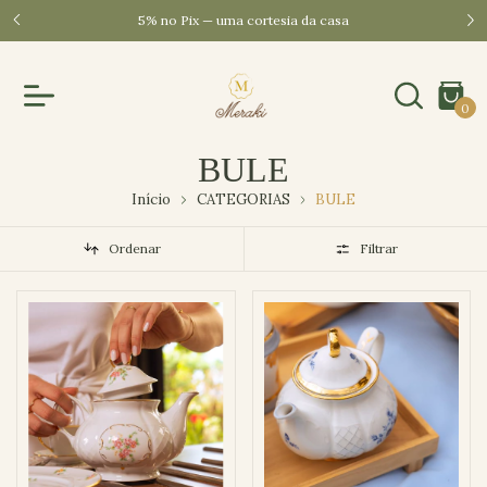
cana/SP
5% no Pix — uma cortesia da casa
0
BULE
Início
CATEGORIAS
BULE
Ordenar
Filtrar