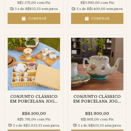
R$2.375,00
com
Pix
R$3.990,00
com
Pix
3
x de
R$833,33
sem juros
3
x de
R$1.400,00
sem juros
COMPRAR
COMPRAR
CONJUNTO CLÁSSICO
CONJUNTO CLÁSSICO
EM PORCELANA JOGO
EM PORCELANA JOGO
DE CHÁ COMPLETO |
DE CHÁ | COLEÇÃO
COLEÇÃO LILIBETH -
TIFANY - 4 peças
R$6.100,00
R$1.900,00
16 peças
R$5.795,00
com
Pix
R$1.805,00
com
Pix
3
x de
R$2.033,33
sem juros
3
x de
R$633,33
sem juros